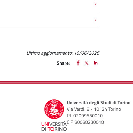
Ultimo aggiornamento:
18/06/2026
FACEBOOK
(apre una nuova finestra)
X
(apre una nuova finestr
LINKEDIN
(apre una nuova fi
Share:
Università degli Studi di Torino
Via Verdi, 8 - 10124 Torino
P.I. 02099550010
C.F. 80088230018