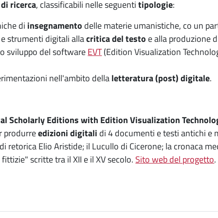
di ricerca
, classificabili nelle seguenti
tipologie
:
niche di
insegnamento
delle materie umanistiche, co un parti
e strumenti digitali alla
critica del testo
e alla produzione di
llo sviluppo del software
EVT
(Edition Visualization Technolo
erimentazioni nell'ambito della
letteratura (post) digitale
.
al Scholarly Editions with Edition Visualization Technolo
r produrre
edizioni digitali
di 4 documenti e testi antichi e m
 retorica Elio Aristide; il Lucullo di Cicerone; la cronaca me
ttizie" scritte tra il XII e il XV secolo.
Sito web del progetto
.