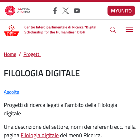
Salta al contenuto principale
MYUNITO
Facebook
X
YouTube
Centro Interdipartimentale di Ricerca “Digital
Scholarship for the Humanities” DISH
Home
Progetti
FILOLOGIA DIGITALE
Ascolta
Progetti di ricerca legati all'ambito della Filologia
digitale.
Una descrizione del settore, nomi dei referenti ecc. nella
pagina
Filologia digitale
del menù Ricerca.