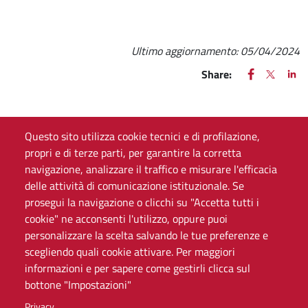
Ultimo aggiornamento:
05/04/2024
FACEBOOK
(apre una nu
X
(apre un
LIN
(ap
Share:
Questo sito utilizza cookie tecnici e di profilazione,
propri e di terze parti, per garantire la corretta
CONTATTI
navigazione, analizzare il traffico e misurare l'efficacia
delle attività di comunicazione istituzionale. Se
Via S. Ottavio, 20, 10124, Torino, TO
prosegui la navigazione o clicchi su "Accetta tutti i
E-mail:
info.dish@unito.it
cookie" ne acconsenti l'utilizzo, oppure puoi
personalizzare la scelta salvando le tue preferenze e
scegliendo quali cookie attivare. Per maggiori
informazioni e per sapere come gestirli clicca sul
bottone "Impostazioni"
Privacy