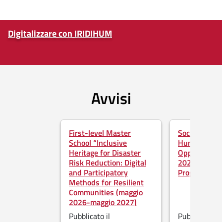
Digitalizzare con IRIDIHUM
Fine dello slider
Avvisi
Salta lo slider
First-level Master
Social Scien
School “Inclusive
Humanities in
Heritage for Disaster
Opportunitie
Risk Reduction: Digital
2026–2027 
and Participatory
Programme
Methods for Resilient
Communities (maggio
2026-maggio 2027)
Pubblicato il
Pubblicato il