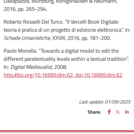
Dallapiazza, Würzburg, Königshausen & Neumann,
2016, pp. 265-294.
Roberto Rosselli Del Turco. “Il Vercelli Book Digitale:
teoria e pratica di un progetto di edizione elettronica”. In:
Schede Umanistiche
, XXVIII, 2016, pp. 181-200.
Paolo Monella. “Towards a digital model to edit the
different paratextuality levels within a textual tradition”.
In:
Digital Medievalist
, 2008.
http://doi.org/10.16995/dm.62, doi:10.16995/dm.62
Last update:
01/09/2025
FACEBOOK
(apre una nu
X
(apre un
LIN
(ap
Share: