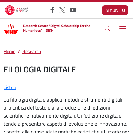
Skip to main content
MYUNITO
Facebook
X
YouTube
Research Centre "Digital Scholarship for the
Humanities" - DISH
Home
Research
FILOLOGIA DIGITALE
Listen
La filologia digitale applica metodi e strumenti digitali
alla critica del testo e alla produzione di edizioni
scientifiche nativamente digitali. Un'edizione digitale
tende a presentare aspetti di evoluzione e innovazione,
rispetto alle consolidate pratiche ecdotiche utilizzate per