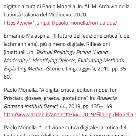
digitale a cura di Paolo Monella. In: ALIM: Archivio della
Latinità Italiana del Medioevo, 2020.
https://www1.unipa.it/paolo.monella/romualdus/
Ermanno Malaspina.
"
Il futuro dell’edizione critica (cioè
lachmanniana), più o meno digitale. Riflessioni
(in)attuali". In:
Textual Philology Facing “Liquid
Modernity”: Identifying Objects, Evaluating Methods,
Exploiting Media
, «Storie e Linguaggi» V, 2019, pp. 35-
60.
Paolo Monella. “A digital critical edition model for
Priscian: glosses, graeca, quotations”. In:
Analecta
Romana Instituti Danici
, 44, 2019, pp. 135–149.
http://www.acdan.it/analecta/44_2019/Filologi/Monella.
Paolo Monella. “L'edizione critica digitale: la critica del
testo nella storia della tradizione”. In:
Storie e linguaggi
,