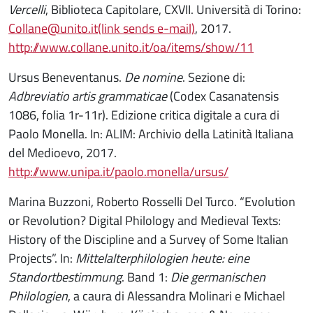
Vercelli
, Biblioteca Capitolare, CXVII. Università di Torino:
Collane@unito.it(link sends e-mail)
, 2017.
http://www.collane.unito.it/oa/items/show/11
Ursus Beneventanus.
De nomine
. Sezione di:
Adbreviatio artis grammaticae
(Codex Casanatensis
1086, folia 1r-11r). Edizione critica digitale a cura di
Paolo Monella. In: ALIM: Archivio della Latinità Italiana
del Medioevo, 2017.
http://www.unipa.it/paolo.monella/ursus/
Marina Buzzoni, Roberto Rosselli Del Turco. “Evolution
or Revolution? Digital Philology and Medieval Texts:
History of the Discipline and a Survey of Some Italian
Projects”. In:
Mittelalterphilologien heute: eine
Standortbestimmung
. Band 1:
Die germanischen
Philologien
, a caura di Alessandra Molinari e Michael