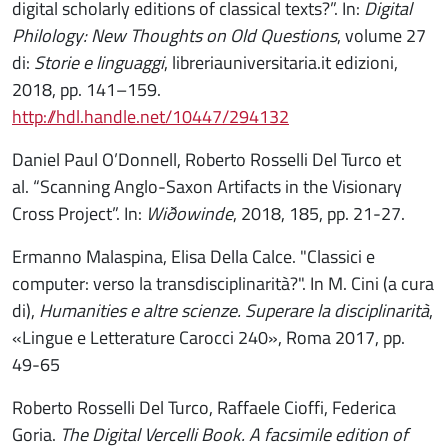
digital scholarly editions of classical texts?”. In:
Digital
Philology: New Thoughts on Old Questions
, volume 27
di:
Storie e linguaggi
, libreriauniversitaria.it edizioni,
2018, pp. 141–159.
http://hdl.handle.net/10447/294132
Daniel Paul O’Donnell, Roberto Rosselli Del Turco et
al. “Scanning Anglo-Saxon Artifacts in the Visionary
Cross Project”. In:
Wiðowinde
, 2018, 185, pp. 21-27.
Ermanno Malaspina, Elisa Della Calce. "Classici e
computer: verso la transdisciplinarità?". In M. Cini (a cura
di),
Humanities e altre scienze. Superare la disciplinarità
,
«Lingue e Letterature Carocci 240», Roma 2017, pp.
49-65
Roberto Rosselli Del Turco, Raffaele Cioffi, Federica
Goria.
The Digital Vercelli Book. A facsimile edition of