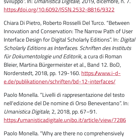
sviluppo”. In:
Umanistica Digitale
, 2019, dicembre, n. 7.
https://doi.org/10.6092/ISSN.2532-8816/9322
Chiara Di Pietro, Roberto Rosselli Del Turco. “Between
Innovation and Conservation: The Narrow Path of User
Interface Design for Digital Scholarly Editions”. In:
Digital
Scholarly Editions as Interfaces. Schriften des Instituts
für Dokumentologie und Editorik
, a cura di Roman
Bleier, Martina Bürgermeister et al., Band 12. BoD,
Norderstedt, 2018, pp. 129-160.
https://www.i-d-
e.de/publikationen/schriften/bd-12-interfaces/
Paolo Monella. “Livelli di rappresentazione del testo
nell'edizione del De nomine di Orso Beneventano”. In:
Umanistica Digitale
, 2, 2018, pp. 67–91.
https://umanisticadigitale.unibo.it/article/view/7286
Paolo Monella. “Why are there no comprehensively