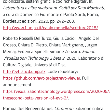
colonizzate: sistemi grafici e codifiche digitali”. In:
Letteratura e altre rivoluzioni. Scritti per Raul Mordenti
,
a cura di Domenico Fiormonte e Paolo Sordi, Roma,
Bordeaux edizioni, 2020, pp. 242–263.
http://www1.unipa.it/paolo.monella/scritture2018/
Roberto Rosselli Del Turco, Giulia Cacioli, Angelo Del
Grosso, Chiara Di Pietro, Chiara Martignano, Jurgen
Memaj, Federica Spinelli, Simone Zenzaro.
Edition
Visualization Technology 2 beta 2
, 2020. Laboratorio di
Cultura Digitale, Università di Pisa:
http://evt.labcd.unipi.it/
. Code repository:
https://github.com/evt-project/evt-viewer
. Full
announcement:
https://visualizationtechnology.wordpress.com/2020/06
thesecond-beta-version-of-evt-2/
.
Romualdus Beneventanus.
Chronicon
. Edizione critica