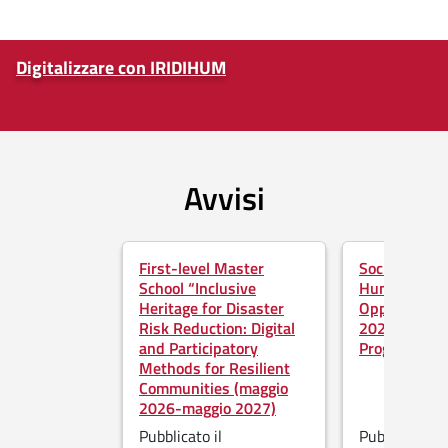
Digitalizzare con IRIDIHUM
Fine dello slider
Avvisi
Salta lo slider
First-level Master
Social Scien
School “Inclusive
Humanities in
Heritage for Disaster
Opportunitie
Risk Reduction: Digital
2026–2027 
and Participatory
Programme
Methods for Resilient
Communities (maggio
2026-maggio 2027)
Pubblicato il
Pubblicato il